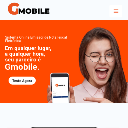
Sistema Online Emissor de Nota Fiscal
Eletrônica
Em qualquer lugar,
a qualquer hora,
seu parceiro é
Gmobile.
Teste Agora